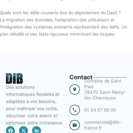
Quels sont les défis courants lors du déploiement du DaaS ?
La migration des données, l’adaptation des utilisateurs et
l’intégration des systèmes existants représentent des défis. Un
plan détaillé et des tests rigoureux minimisent les risques.
Contact
Domaine de Saint
Paul
Des solutions
78470 Saint-Rémy-
informatiques flexibles et
lès-Chevreuse
adaptées à vos besoins,
pour maîtriser vos coûts,
01 34 57 90 00
sécuriser votre avenir et
commercial@dib-
optimiser votre croissance.
france.fr
F
X
L
a
-
i