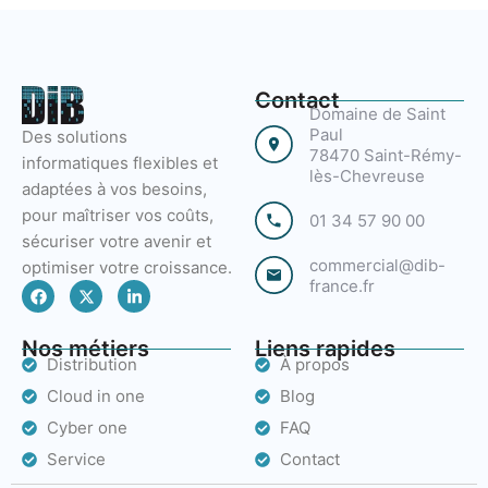
Contact
Domaine de Saint
Paul
Des solutions
78470 Saint-Rémy-
informatiques flexibles et
lès-Chevreuse
adaptées à vos besoins,
pour maîtriser vos coûts,
01 34 57 90 00
sécuriser votre avenir et
commercial@dib-
optimiser votre croissance.
france.fr
F
X
L
a
-
i
c
t
n
e
w
k
Nos métiers
Liens rapides
b
i
e
Distribution
À propos
o
t
d
o
t
i
Cloud in one
Blog
k
e
n
r
-
Cyber one
FAQ
i
n
Service
Contact