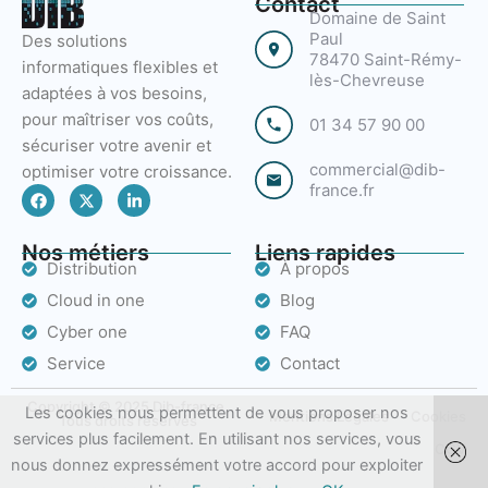
Contact
Domaine de Saint
Paul
Des solutions
78470 Saint-Rémy-
informatiques flexibles et
lès-Chevreuse
adaptées à vos besoins,
pour maîtriser vos coûts,
01 34 57 90 00
sécuriser votre avenir et
commercial@dib-
optimiser votre croissance.
france.fr
F
X
L
a
-
i
c
t
n
e
w
k
Nos métiers
Liens rapides
b
i
e
Distribution
À propos
o
t
d
o
t
i
Cloud in one
Blog
k
e
n
r
-
Cyber one
FAQ
i
n
Service
Contact
Copyright © 2025 Dib-france,
Les cookies nous permettent de vous proposer nos
Mentions Légales
Cookies
Tous droits réservés
services plus facilement. En utilisant nos services, vous
CGV
nous donnez expressément votre accord pour exploiter