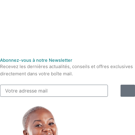
Abonnez-vous à notre Newsletter
Recevez les dernières actualités, conseils et offres exclusives
directement dans votre boîte mail.
S
E
u
m
b
a
m
i
i
t
l